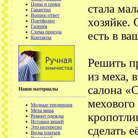
Цены и сроки
стала мал
Гарантии
Вопрос-ответ
хозяйке. 
Портфолио
Галерея
Схема проезда
есть в в
Контакты
Решить п
из меха,
салона «
Наши материалы
мехового 
Модные тенденции
Меха мира
кропотли
Ремонт одежды
Истории вещей
сделать е
Это интересно
Виды платьев