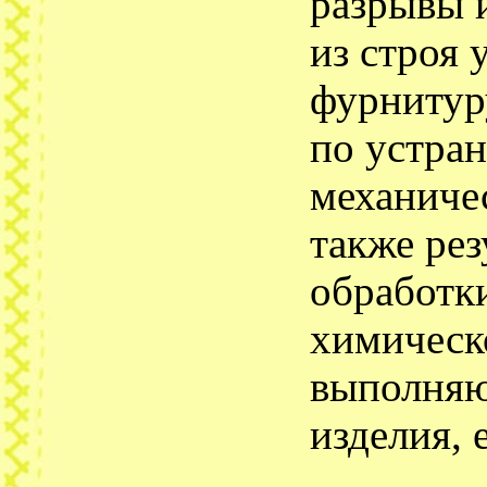
разрывы 
из строя 
фурнитур
по устра
механичес
также рез
обработки
химическ
выполняю
изделия, 