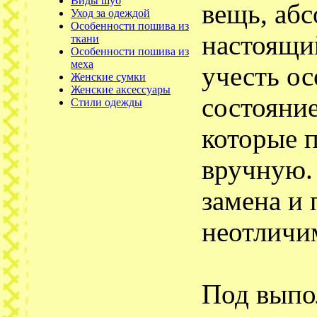
Виды шуб
вещь, аб
Уход за одеждой
Особенности пошива из
настоящий
ткани
Особенности пошива из
меха
учесть ос
Женские сумки
Женские аксессуары
состояние
Стили одежды
которые 
вручную. 
замена и 
неотличим
Под выпо