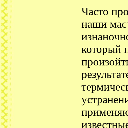
Часто пр
наши маст
изнаночн
который 
произойт
результат
термическ
устранен
применяю
известны