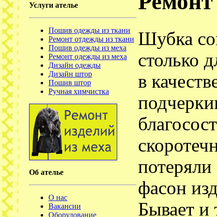
Ремонт 
Услуги ателье
Пошив одежды из ткани
Шубка со
Ремонт отдежды из ткани
Пошив одежды из меха
столько д
Ремонт одежды из меха
Дизайн одежды
Дизайн штор
в качеств
Пошив штор
Ручная химчистка
подчеркив
благосост
скоротеч
потеряли 
Об ателье
фасон изд
О нас
Бывает и 
Вакансии
Оборудование