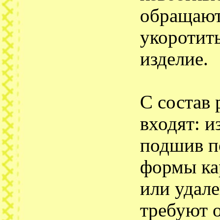
обращают
укоротит
изделие.
С состав
входят: и
подшив п
формы ка
или удал
требуют 