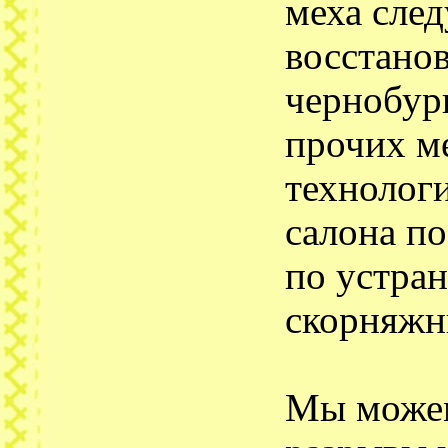
меха сле
восстано
чернобурк
прочих м
технологи
салона п
по устран
скорняжн
Мы можем