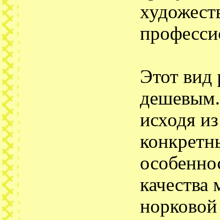
художеств
професси
Этот вид 
дешевым.
исходя из
конкретны
особеннос
качества 
норковой 