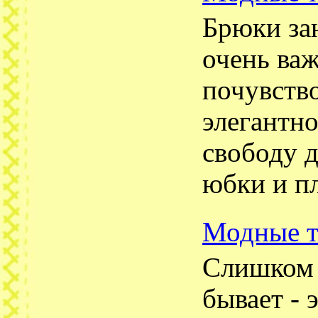
Брюки за
очень ва
почувство
элегантн
свободу 
юбки и пл
Модные т
Слишком 
бывает - 