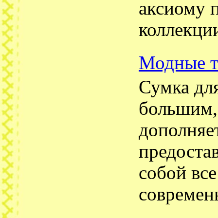
аксиому 
коллекции
Модные т
Сумка для
большим, 
дополняет
предоста
собой все
современ