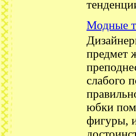
тенденции
Модные т
Дизайнер
предмет ж
преподне
слабого п
правильн
юбки пом
фигуры, 
достоинст