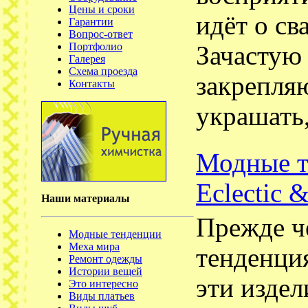
Цены и сроки
идёт о св
Гарантии
Вопрос-ответ
Портфолио
Зачастую 
Галерея
Схема проезда
закрепляю
Контакты
украшать,
Модные т
Eclectic &
Наши материалы
Прежде ч
Модные тенденции
Меха мира
тенденция
Ремонт одежды
Истории вещей
эти изде
Это интересно
Виды платьев