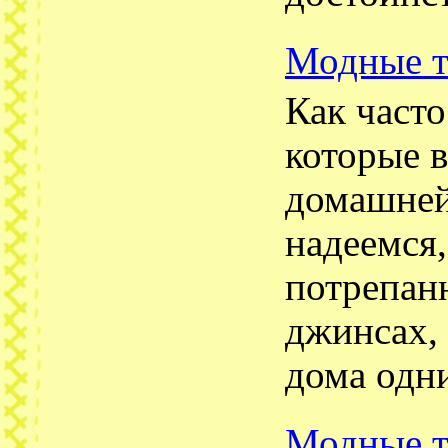
Модные т
Как часто
которые 
домашней
надеемся,
потрепан
джинсах, 
дома одн
Модные т