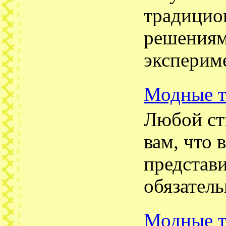
традицио
решениям
эксперим
Модные т
Любой ст
вам, что 
представ
обязатель
Модные т