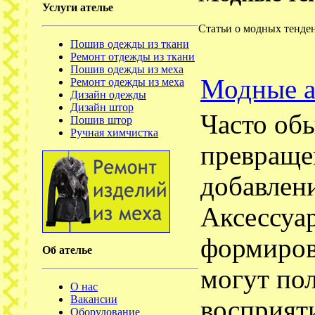
Услуги ателье
Статьи о модных тенде
Пошив одежды из ткани
Ремонт отдежды из ткани
Пошив одежды из меха
Модные а
Ремонт одежды из меха
Дизайн одежды
Дизайн штор
Часто об
Пошив штор
Ручная химчистка
превраще
добавлен
Аксессуа
формиров
Об ателье
могут по
О нас
Вакансии
восприяти
Оборудование