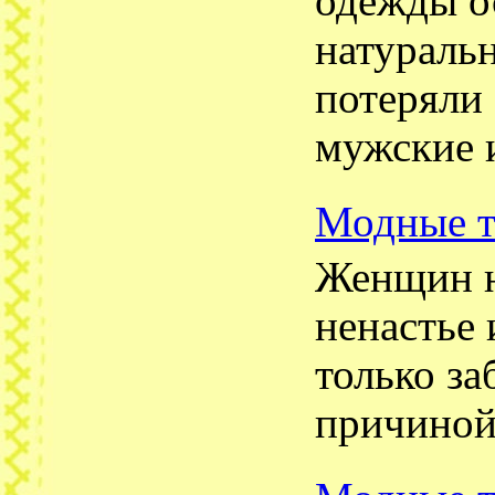
одежды ос
натуральн
потеряли
мужские и
Модные т
Женщин н
ненастье 
только за
причиной,