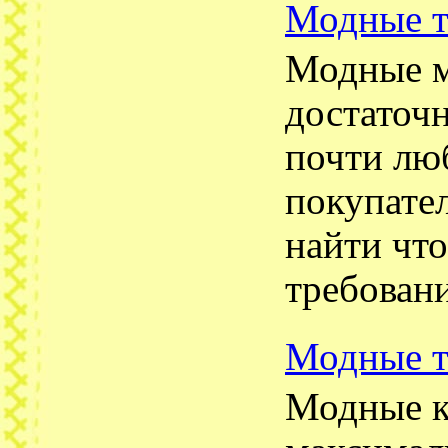
Модные т
Модные м
достаточ
почти лю
покупате
найти что
требован
Модные т
Модные к