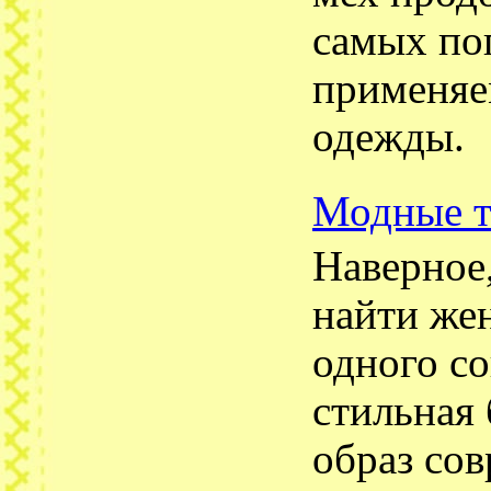
самых по
применяе
одежды.
Модные т
Наверное
найти жен
одного с
стильная
образ со