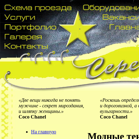
«Две вещи никогда не понять
«Роскошь определ
мужчине - секрет мироздания,
и дороговизной, 
и шляпку женщины.»
вульгарности.»
Coco Chanel
Coco Chanel
На главную
Модные те