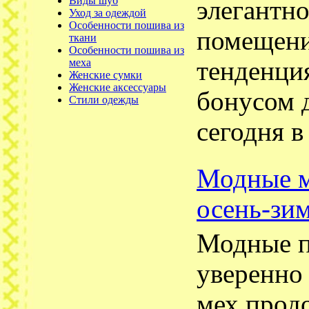
Виды шуб
элегантно
Уход за одеждой
Особенности пошива из
помещени
ткани
Особенности пошива из
меха
тенденци
Женские сумки
Женские аксессуары
бонусом д
Стили одежды
сегодня в
Модные м
осень-зи
Модные п
уверенно 
мех прод