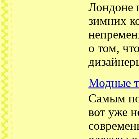
Лондоне 
зимних к
непремен
о том, чт
дизайнер
Модные т
Самым по
вот уже н
современ