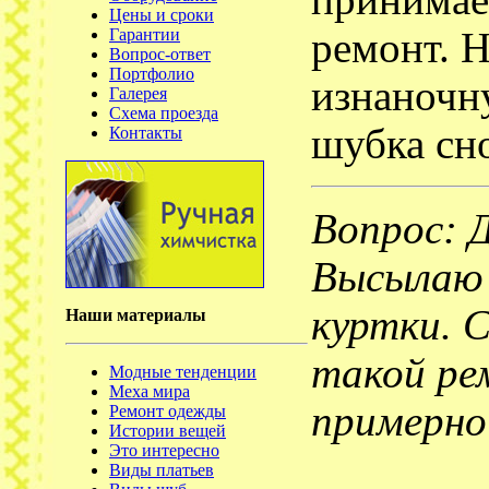
принимае
Цены и сроки
Гарантии
ремонт. 
Вопрос-ответ
Портфолио
изнаночн
Галерея
Схема проезда
шубка сно
Контакты
Вопрос: 
Высылаю
куртки. 
Наши материалы
такой ре
Модные тенденции
Меха мира
примерно
Ремонт одежды
Истории вещей
Это интересно
Виды платьев