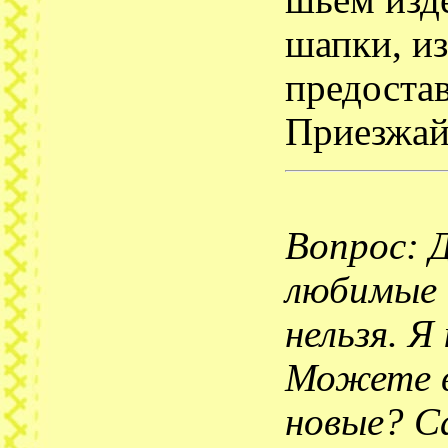
шьём изде
шапки, из
предостав
Приезжай
Вопрос: 
любимые 
нельзя. Я
Можете в
новые? С