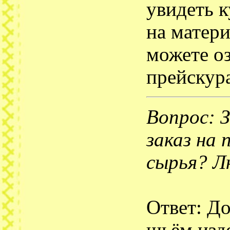
увидеть к
на матер
можете о
прейскура
Вопрос: 
заказ на 
сырья? Л
Ответ: Д