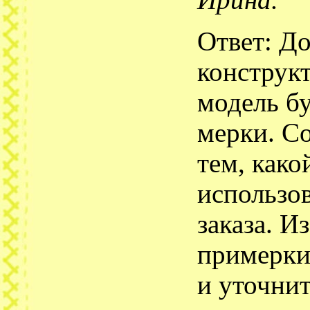
Ирина.
Ответ: Д
конструк
модель б
мерки. С
тем, како
использо
заказа. И
примерки
и уточнит