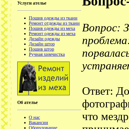
Вопрос
Услуги ателье
Пошив одежды из ткани
Ремонт отдежды из ткани
Вопрос: 
Пошив одежды из меха
Ремонт одежды из меха
проблема
Дизайн одежды
Дизайн штор
Пошив штор
порвалас
Ручная химчистка
устраняе
Ответ: До
фотограф
Об ателье
что мезд
О нас
Вакансии
Оборудование