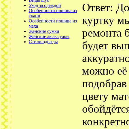
Виды шуб
Ответ: Д
Уход за одеждой
Особенности пошива из
ткани
куртку м
Особенности пошива из
меха
ремонта б
Женские сумки
Женские аксессуары
Стили одежды
будет вы
аккуратно
можно её
подобрав
цвету мат
обойдётс
конкретн